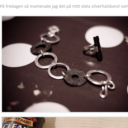
På fredagen så monterade jag det på mitt stela silverhalsband som 