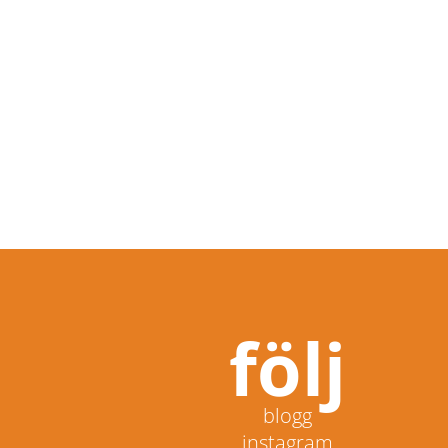
följ
blogg
instagram