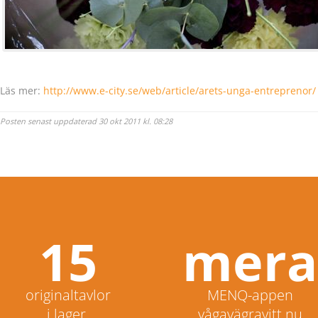
Läs mer:
http://www.e-city.se/web/article/arets-unga-entreprenor/
Posten senast uppdaterad 30 okt 2011 kl. 08:28
15
mera
originaltavlor
MENQ-appen
i lager.
vågavägravitt.nu