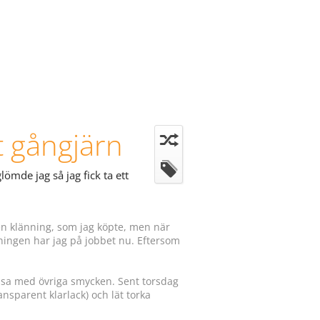
t gångjärn
ömde jag så jag fick ta ett
 en klänning, som jag köpte, men när
nningen har jag på jobbet nu. Eftersom
ssa med övriga smycken. Sent torsdag
ransparent klarlack) och lät torka