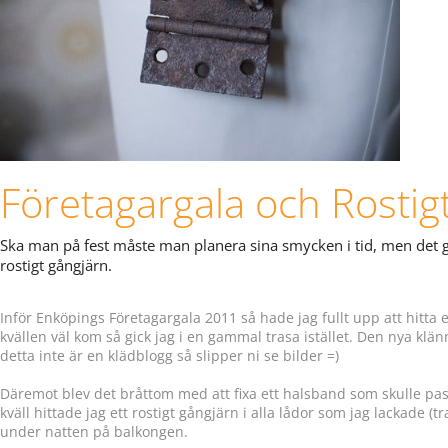
Företagargala och Rostig
Ska man på fest måste man planera sina smycken i tid, men det gl
rostigt gångjärn.
Inför Enköpings Företagargala 2011 så hade jag fullt upp att hitta
kvällen väl kom så gick jag i en gammal trasa istället. Den nya klä
detta inte är en klädblogg så slipper ni se bilder =)
Däremot blev det bråttom med att fixa ett halsband som skulle pa
kväll hittade jag ett rostigt gångjärn i alla lådor som jag lackade (t
under natten på balkongen.