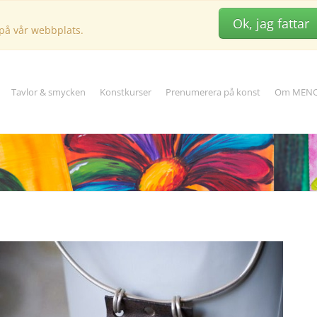
Ok, jag fattar
 på vår webbplats.
Tavlor & smycken
Konstkurser
Prenumerera på konst
Om MENQ