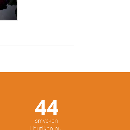
44
smycken
i butiken nu.