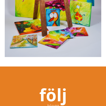
följ
blogg