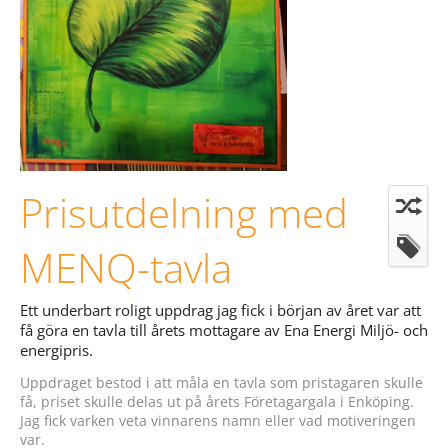
Prisutdelning med
MENQ-tavla
Ett underbart roligt uppdrag jag fick i början av året var att
få göra en tavla till årets mottagare av Ena Energi Miljö- och
energipris.
Uppdraget bestod i att måla en tavla som pristagaren skulle
få, priset skulle delas ut på årets Företagargala i Enköping.
Jag fick varken veta vinnarens namn eller vad motiveringen
var.