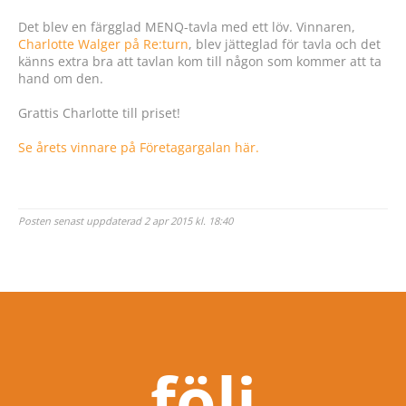
Det blev en färgglad MENQ-tavla med ett löv. Vinnaren,
Charlotte Walger på Re:turn
, blev jätteglad för tavla och det
känns extra bra att tavlan kom till någon som kommer att ta
hand om den.
Grattis Charlotte till priset!
Se årets vinnare på Företagargalan här.
Posten senast uppdaterad 2 apr 2015 kl. 18:40
följ