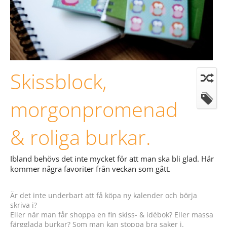
Skissblock,
morgonpromenad
& roliga burkar.
Ibland behövs det inte mycket för att man ska bli glad. Här
kommer några favoriter från veckan som gått.
Är det inte underbart att få köpa ny kalender och börja
skriva i?
Eller när man får shoppa en fin skiss- & idébok? Eller massa
färgglada burkar? Som man kan stoppa bra saker i.