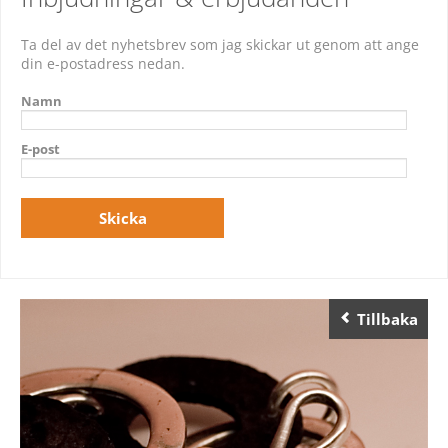
Ta del av det nyhetsbrev som jag skickar ut genom att ange
din e-postadress nedan.
Namn
E-post
Tillbaka