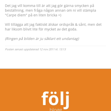
Det jag vill komma till är att jag gör gärna smycken på
beställning, men fråga någon annan om ni vill stämpla
"Carpe diem" på en liten bricka =)
Vill tillägga att jag faktiskt älskar ordspråk & sånt, men det
har liksom blivit lite för mycket av det goda.
(Ringen på bilden är ju såklart ett undantag)
Posten senast uppdaterad 12 nov 2011 kl. 13:13
följ
blogg