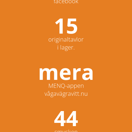
facebook
15
originaltavlor
i lager.
mera
MENQ-appen
vågavägravitt.nu
44
smycken