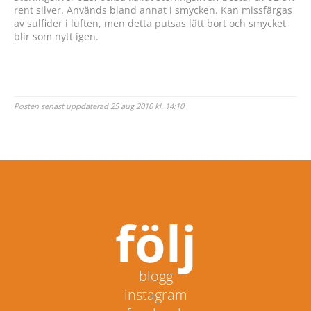
rent silver. Används bland annat i smycken. Kan missfärgas
av sulfider i luften, men detta putsas lätt bort och smycket
blir som nytt igen.
Posten senast uppdaterad 25 aug 2010 kl. 14:10
följ
blogg
instagram