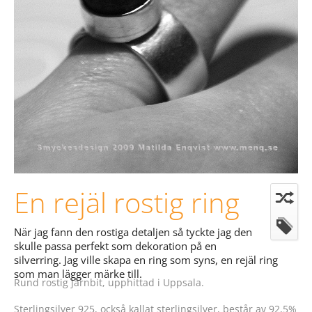
En rejäl rostig ring
När jag fann den rostiga detaljen så tyckte jag den
skulle passa perfekt som dekoration på en
silverring. Jag ville skapa en ring som syns, en rejäl ring
som man lägger märke till.
Rund rostig järnbit, upphittad i Uppsala.
Sterlingsilver 925, också kallat sterlingsilver, består av 92,5%