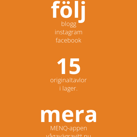
följ
blogg
instagram
facebook
15
originaltavlor
i lager.
mera
MENQ-appen
vågavägravitt.nu