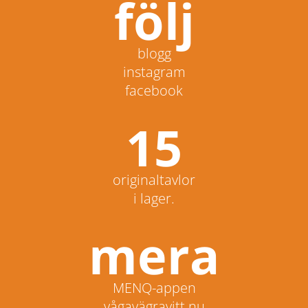
följ
blogg
instagram
facebook
15
originaltavlor
i lager.
mera
MENQ-appen
vågavägravitt.nu